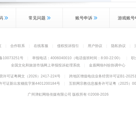
码
常见问题
账号申诉
游戏账号
虹
|
合作联系
|
在线客服
|
侵权投诉指引
|
用户协议
|
隐私协议
|
备10073251号
|
举报电话：4006040010（电话值班时间：8:00-22:00）
|
职
全国文化和旅游市场网上举报投诉处理系统
|
金盾网络纠纷协调中心
许可证粤网文（2026）2417-224号
|
跨地区增值电信业务经营许可证B1-20251
可证新出发穗批字第4401200184号
|
互联网宗教信息服务许可证粤（2025）000
广州津虹网络传媒有限公司 版权所有 ©2008-2026